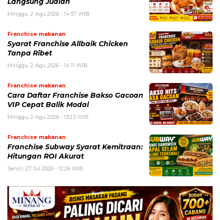
Langsung Jualan
Minggu, 2 Agu 2026 - 14:57 WIB
Franchise makanan
Syarat Franchise Allbaik Chicken
Tanpa Ribet
Minggu, 2 Agu 2026 - 14:11 WIB
Franchise makanan
Cara Daftar Franchise Bakso Gacoan
VIP Cepat Balik Modal
Minggu, 2 Agu 2026 - 13:23 WIB
Franchise makanan
Franchise Subway Syarat Kemitraan:
Hitungan ROI Akurat
Senin, 27 Jul 2026 - 12:26 WIB