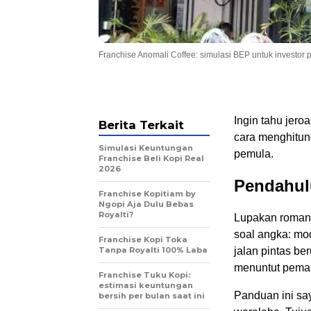
Franchise Anomali Coffee: simulasi BEP untuk investor
Ingin tahu jero
Berita Terkait
cara menghitung
Simulasi Keuntungan
pemula.
Franchise Beli Kopi Real
2026
Pendahul
Franchise Kopitiam by
Ngopi Aja Dulu Bebas
Royalti?
Lupakan romant
soal angka: mod
Franchise Kopi Toka
Tanpa Royalti 100% Laba
jalan pintas be
menuntut pemah
Franchise Tuku Kopi:
estimasi keuntungan
Panduan ini sa
bersih per bulan saat ini