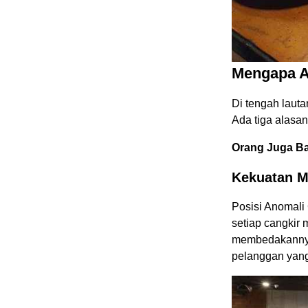
Mengapa A
Di tengah lauta
Ada tiga alasa
Orang Juga B
Kekuatan M
Posisi Anomali 
setiap cangkir m
membedakannya 
pelanggan yang 