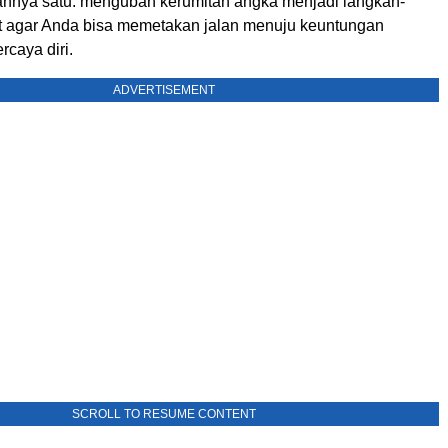
annya satu: mengubah kerumitan angka menjadi langkah-
t agar Anda bisa memetakan jalan menuju keuntungan
rcaya diri.
ADVERTISEMENT
SCROLL TO RESUME CONTENT