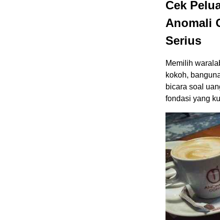
Cek Pelu
Anomali C
Serius
Memilih waralab
kokoh, bangunan
bicara soal uan
fondasi yang ku