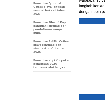
waralaba. Tuju
Franchise Djournal
langkah konkre
Coffee biaya lengkap
sampai buka di tahun
dengan lebih pe
2025
Franchise Filosofi Kopi
panduan lengkap dari
pendaftaran sampai
buka
Franchise BHUMI Coffee
biaya lengkap dan
simulasi profit terbaru
2026
Franchise Kopi Yor paket
kemitraan 2026
termasuk alat lengkap